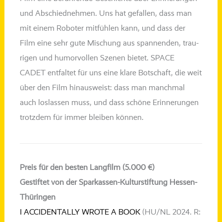
und Abschiednehmen. Uns hat gefal­len, dass man
mit einem Roboter mit­füh­len kann, und dass der
Film eine sehr gute Mischung aus span­nen­den, trau­
ri­gen und humor­vol­len Szenen bie­tet. SPACE
CADET ent­fal­tet für uns eine kla­re Botschaft, die weit
über den Film hin­aus­weist: dass man manch­mal
auch los­las­sen muss, und dass schö­ne Erinnerungen
trotz­dem für immer blei­ben können.
Preis für den besten Langfilm (5.000 €)
Gestiftet von der Sparkassen-Kulturstiftung Hessen-
Thüringen
I ACCIDENTALLY WROTE A BOOK
(HU/NL 2024. R: