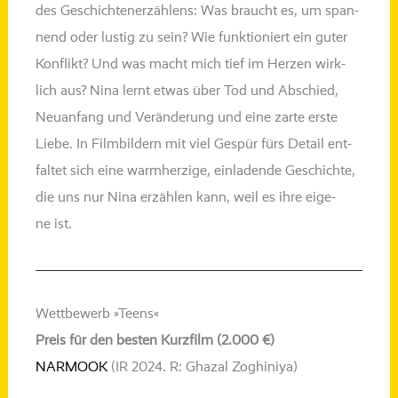
des Geschichtenerzählens: Was braucht es, um span­
nend oder lus­tig zu sein? Wie funk­tio­niert ein guter
Konflikt? Und was macht mich tief im Herzen wirk­
lich aus? Nina lernt etwas über Tod und Abschied,
Neuanfang und Veränderung und eine zar­te ers­te
Liebe. In Filmbildern mit viel Gespür fürs Detail ent­
fal­tet sich eine warm­her­zi­ge, ein­la­den­de Geschichte,
die uns nur Nina erzäh­len kann, weil es ihre eige­
ne ist.
Wettbewerb »Teens«
Preis für den besten Kurzfilm (2.000 €)
NARMOOK
(IR 2024. R: Ghazal Zoghiniya)