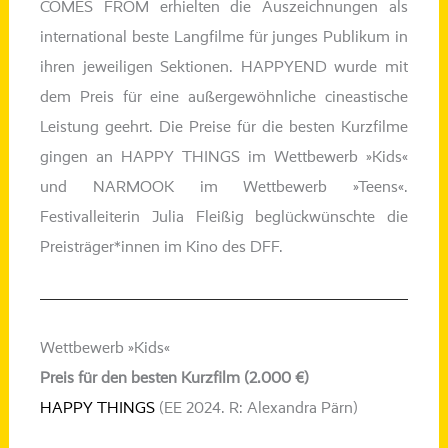
COMES FROM erhiel­ten die Auszeichnungen als
inter­na­tio­nal bes­te Langfilme für jun­ges Publikum in
ihren jewei­li­gen Sektionen. HAPPYEND wur­de mit
dem Preis für eine außer­ge­wöhn­li­che cine­as­ti­sche
Leistung geehrt. Die Preise für die bes­ten Kurzfilme
gin­gen an HAPPY THINGS im Wettbewerb »Kids«
und NARMOOK im Wettbewerb »Teens«.
Festivalleiterin Julia Fleißig beglück­wünsch­te die
Preisträger*innen im Kino des DFF.
Wettbewerb »Kids«
Preis für den besten Kurzfilm (2.000 €)
HAPPY THINGS
(EE 2024. R: Alexandra Pärn)