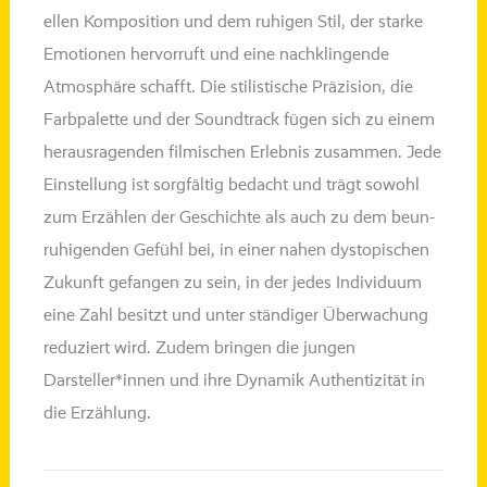
el­len Komposition und dem ruhi­gen Stil, der star­ke
Emotionen her­vor­ruft und eine nach­klin­gen­de
Atmosphäre schafft. Die sti­lis­ti­sche Präzision, die
Farbpalette und der Soundtrack fügen sich zu einem
her­aus­ra­gen­den fil­mi­schen Erlebnis zusam­men. Jede
Einstellung ist sorg­fäl­tig bedacht und trägt sowohl
zum Erzählen der Geschichte als auch zu dem beun­
ru­hi­gen­den Gefühl bei, in einer nahen dys­to­pi­schen
Zukunft gefan­gen zu sein, in der jedes Individuum
eine Zahl besi
tzt und unter stän­di­ger Überwachung
redu­ziert wird. Zudem brin­gen die jun­gen
Darsteller*innen und ihre Dynamik Authentizität in
die Erzählung.