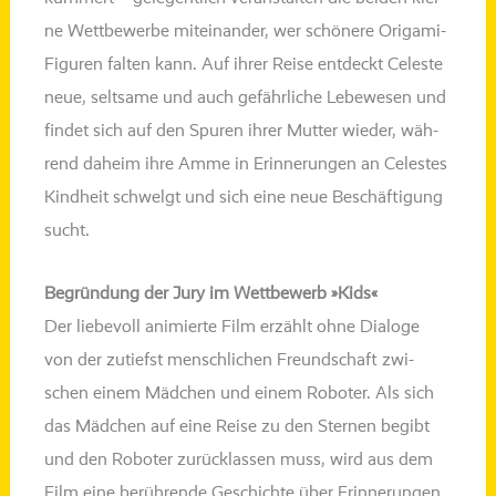
ne Wettbewerbe mit­ein­an­der, wer schö­ne­re Origami-
Figuren fal­ten kann. Auf ihrer Reise ent­deckt Celeste
neue, selt­sa­me und auch gefähr­li­che Lebewesen und
fin­det sich auf den Spuren ihrer Mutter wie­der, wäh­
rend daheim ihre Amme in Erinnerungen an Celestes
Kindheit schwelgt und sich eine neue Beschäftigung
sucht.
Begründung der Jury im Wettbewerb »Kids«
Der lie­be­voll ani­mier­te Film erzählt ohne Dialoge
von der zutiefst mensch­li­chen Freundschaft zwi­
schen einem Mädchen und einem Roboter. Als sich
das Mädchen auf eine Reise zu den Sternen begibt
und den Roboter zurück­las­sen muss, wird aus dem
Film eine berüh­ren­de Geschichte über Erinnerungen