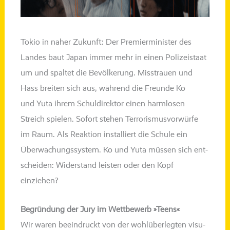
Tokio in naher Zukunft: Der Premierminister des
Landes baut Japan immer mehr in einen Polizeistaat
um und spal­tet die Bevölkerung. Misstrauen und
Hass brei­ten sich aus, wäh­rend die Freunde Ko
und
Yuta
ihrem Schuldirektor einen harm­lo­sen
Streich spie­len. Sofort ste­hen Terrorismusvorwürfe
im Raum. Als Reaktion instal­liert die Schule ein
Überwachungssystem. Ko und
Yuta
müs­sen sich ent­
schei­den: Widerstand leis­ten oder den Kopf
einziehen?
Begründung der Jury im Wettbewerb »Teens«
Wir waren beein­druckt von der wohl­über­leg­ten visu­