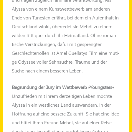
und tra­gen zugleich fami­liä­re Verantwortung. Als
Alyssa von einem Kunstwettbewerb am ande­ren
Ende von Tunesien erfährt, bei dem ein Aufenthalt in
Deutschland winkt, über­re­det sie Mehdi zu einem
wil­den Ritt quer durch ihr Heimatland. Ohne roman­
ti­sche Verstrickungen, dafür mit gespreng­ten
Geschlechterrollen ist Amel Guellatys Film eine muti­
ge Odyssee vol­ler Sehnsüchte, Träume und der
Suche nach einem bes­se­ren Leben.
Begründung der Jury im Wettbewerb »Youngsters«
Unzufrieden mit ihrem der­zei­ti­gen Leben möch­te
Alyssa in ein west­li­ches Land aus­wan­dern, in der
Hoffnung auf eine bes­se­re Zukunft. Sie hat eine Idee
und bit­tet ihren Freund Mehdi, sie auf einer Reise
durch Tunesien mit einem gestoh­le­nen Auto zu