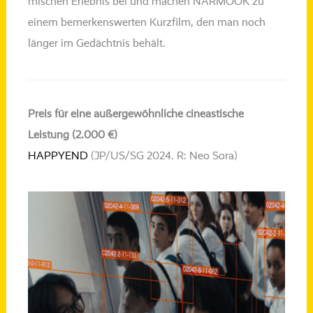
mi­schen Erlebnis bei und machen NARMOOK zu
einem bemer­kens­wer­ten Kurzfilm, den man noch
län­ger im Gedächtnis behält.
Preis für eine außergewöhnliche cineastische
Leistung (2.000 €)
HAPPYEND
(JP/US/SG 2024. R: Neo Sora)