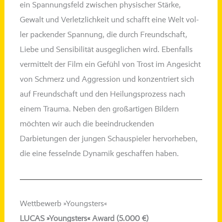
ein Spannungsfeld zwi­schen phy­si­scher Stärke,
Gewalt und Verletzlichkeit und schafft eine Welt vol­
ler packen­der Spannung, die durch Freundschaft,
Liebe und Sensibilität aus­ge­gli­chen wird. Ebenfalls
ver­mit­telt der Film ein Gefühl von Trost im Angesicht
von Schmerz und Aggression und kon­zen­triert sich
auf Freundschaft und den Heilungsprozess nach
einem Trauma.
Neben den groß­ar­ti­gen Bildern
möch­ten wir auch die beein­dru­cken­den
Darbietungen der jun­gen Schauspieler her­vor­he­ben,
die eine fes­seln­de Dynamik geschaf­fen haben.
Wettbewerb »Youngsters«
LUCAS »Youngsters« Award (5.000 €)