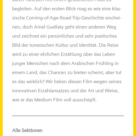
beglei­ten. Auf den ers­ten Blick mag es wie eine klas­
si­sche Coming-of-Age-Road-Trip-Geschichte erschei­
nen, doch Amel Guellaty geht einen ande­ren Weg
und zeich­net ein per­sön­li­ches und sehr poe­ti­sches
Bild der tune­si­schen Kultur und Identität. Die Reise
wird zu einer ehr­li­chen Erzählung über das Leben
jun­ger Menschen nach dem Arabischen Frühling in
einem Land, das Chancen zu bie­ten scheint, aber tut
es das wirk­lich? Wir lie­ben die­sen Film wegen sei­nes
inno­va­ti­ven Erzählansatzes und der Art und Weise,
wie er das Medium Film voll ausschöpft.
Alle Sektionen