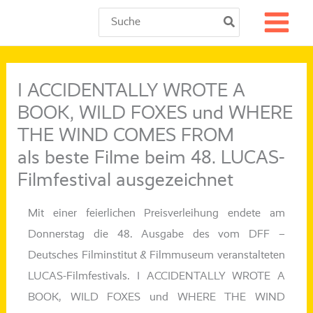
Zum
Search
for:
Inhalt
springen
I ACCIDENTALLY WROTE A
BOOK, WILD FOXES und WHERE
THE WIND COMES FROM
als beste Filme beim 48. LUCAS-
Filmfestival ausgezeichnet
Mit einer fei­er­li­chen Preisverleihung ende­te am
Donnerstag die 48. Ausgabe des vom DFF –
Deutsches Filminstitut & Filmmuseum ver­an­stal­te­ten
LUCAS-Filmfestivals. I ACCIDENTALLY WROTE A
BOOK, WILD FOXES und WHERE THE WIND