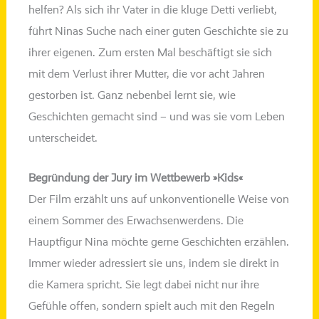
hel­fen? Als sich ihr Vater in die klu­ge
Detti
ver­liebt,
führt Ninas Suche nach einer guten Geschichte sie zu
ihrer eige­nen. Zum ers­ten Mal beschäf­tigt sie sich
mit dem Verlust ihrer Mutter, die vor acht Jahren
gestor­ben ist. Ganz neben­bei lernt sie, wie
Geschichten gemacht sind – und was sie vom Leben
unterscheidet.
Begründung der Jury im Wettbewerb »Kids«
Der Film erzählt uns auf unkon­ven­tio­nel­le Weise von
einem Sommer des Erwachsenwerdens. Die
Hauptfigur Nina möch­te ger­ne Geschichten erzäh­len.
Immer wie­der adres­siert sie uns, indem sie direkt in
die Kamera spricht. Sie legt dabei nicht nur ihre
Gefühle offen, son­dern spielt auch mit den Regeln