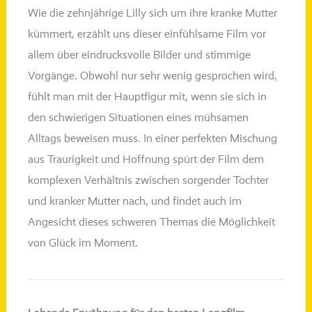
Wie die zehn­jäh­ri­ge Lilly sich um ihre kran­ke Mutter
küm­mert, erzählt uns die­ser ein­fühl­sa­me Film vor
allem über ein­drucks­vol­le Bilder und stim­mi­ge
Vorgänge. Obwohl nur sehr wenig gespro­chen wird,
fühlt man mit der Hauptfigur mit, wenn sie sich in
den schwie­ri­gen Situationen eines müh­sa­men
Alltags bewei­sen muss. In einer per­fek­ten Mischung
aus Traurigkeit und Hoffnung spürt der Film dem
kom­ple­xen Verhältnis zwi­schen sor­gen­der Tochter
und kran­ker Mutter nach, und fin­det auch im
Angesicht die­ses schwe­ren Themas die Möglichkeit
von Glück im Moment.