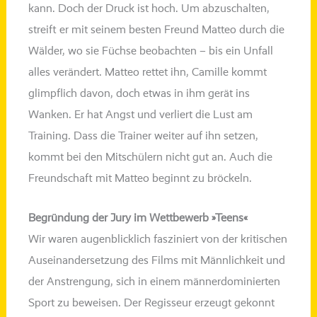
kann. Doch der Druck ist hoch. Um abzu­schal­ten,
streift er mit sei­nem bes­ten Freund Matteo durch die
Wälder, wo sie Füchse beob­ach­ten – bis ein Unfall
alles ver­än­dert. Matteo ret­tet ihn, Camille kommt
glimpf­lich davon, doch etwas in ihm gerät ins
Wanken. Er hat Angst und ver­liert die Lust am
Training. Dass die Trainer wei­ter auf ihn set­zen,
kommt bei den Mitschülern nicht gut an. Auch die
Freundschaft mit Matteo beginnt zu bröckeln.
Begründung der Jury im Wettbewerb »Teens«
Wir waren augen­blick­lich fas­zi­niert von der kri­ti­schen
Auseinandersetzung des Films mit Männlichkeit und
der Anstrengung, sich in einem män­ner­do­mi­nier­ten
Sport zu bewei­sen. Der Regisseur erzeugt gekonnt