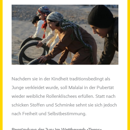
Nachdem sie in der Kindheit
tra­di­ti­ons­be­dingt
als
Junge ver­klei­det wur­de, soll
Malalai
in der Pubertät
wie­der weib­li­che Rollenklischees erfül­len. Statt nach
schi­cken
Stoffen
und Schminke sehnt sie sich jedoch
nach Freiheit und Selbstbestimmung.