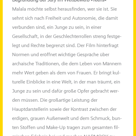
Begründung der Jury im Wettbewerb »Teens«
Malala möch­te selbst her­aus­fin­den, wer sie ist. Sie
sehnt sich nach Freiheit und Autonomie, die damit
ver­bun­den sind, ein Junge zu sein, in einer
Gesellschaft, in der Geschlechterrollen streng fest­ge­
legt und Rechte begrenzt sind. Der Film hin­ter­fragt
Normen und eröff­net wich­ti­ge Gespräche über
archai­sche Traditionen, die dem Leben von Männern
mehr Wert geben als dem von Frauen. Er bringt kul­
tu­rel­le Einblicke in eine Welt, in der man träumt, ein
Junge zu sein und dafür gro­ße Opfer gebracht wer­
den müs­sen. Die
groß­ar­ti­ge Leistung der
Hauptdarstellerin sowie der Kontrast zwi­schen der
erdi­gen,
grau­en
Außenwelt
und dem Schmuck, bun­
ten Stoffen und Make-Up tra­gen zum gesam­ten fil­