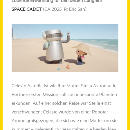
Lobende Erwähnung für den besten Langfilm
SPACE CADET
(CA 2025. R: Eric San)
Celeste
Astridia
ist wie ihre Mutter Stella Astronautin.
Bei ihrer ers­ten Mission soll sie unbe­kann­te Planeten
erkun­den. Auf einer sol­chen Reise war Stella einst
ver­schwun­den; Celeste wur­de von einer Roboter-
Amme groß­ge­zo­gen, die sich wie eine Mutter um sie
küm­mert – gele­gent­lich ver­an­stal­ten die bei­den klei­