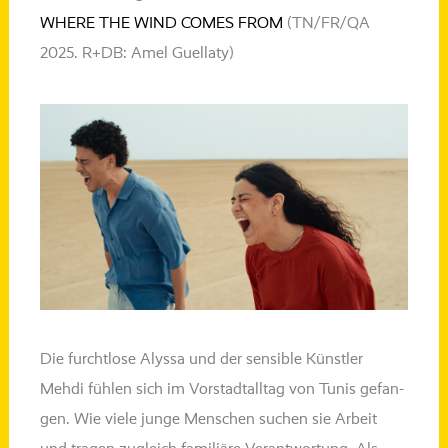
WHERE THE WIND COMES FROM
(TN/FR/QA
2025. R+DB: Amel Guellaty)
Die furcht­lo­se Alyssa und der sen­si­ble Künstler
Mehdi füh­len sich im Vorstadtalltag von Tunis gefan­
gen. Wie vie­le jun­ge Menschen suchen sie Arbeit