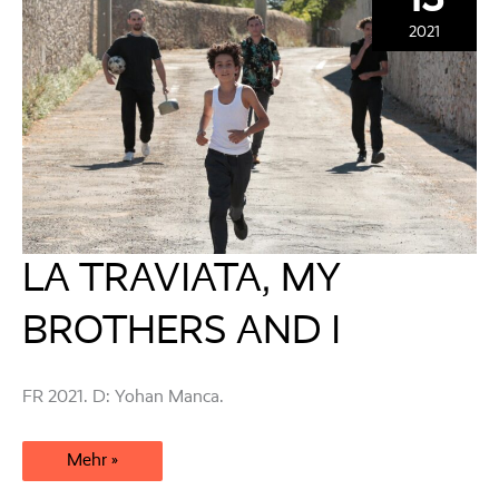
2021
LA TRAVIATA, MY
BROTHERS AND I
FR 2021. D: Yohan Manca.
LA
Mehr »
TRAVIATA,
MY