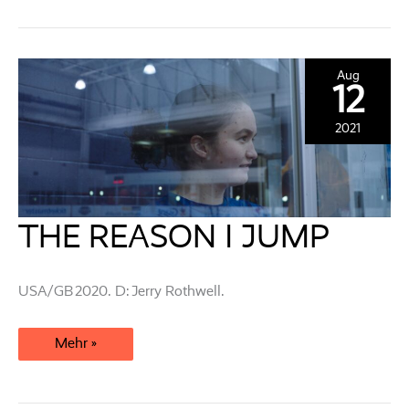
BROTHERS
AND I
Aug
12
2021
THE REASON I JUMP
USA/GB 2020. D: Jerry Rothwell.
THE
Mehr »
REASON
I JUMP