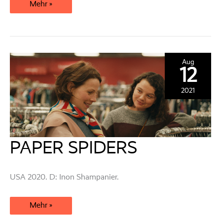
SOUL
Mehr »
KIDS
Aug
12
2021
PAPER SPIDERS
USA 2020. D: Inon Shampanier.
PAPER
Mehr »
SPIDERS