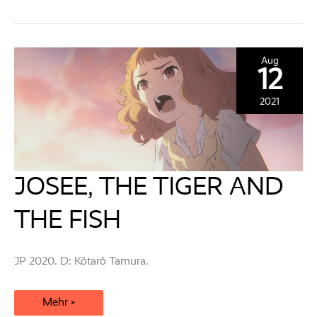
Aug
12
2021
JOSEE, THE TIGER AND
THE FISH
JP 2020. D: Kôtarô Tamura.
JOSEE,
Mehr »
THE