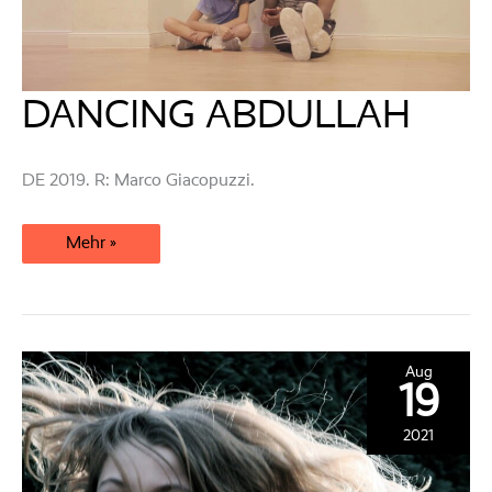
DANCING ABDULLAH
DE 2019. R: Marco Giacopuzzi.
DANCING
Mehr »
ABDULLAH
Aug
19
2021