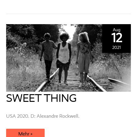
Aug
12
2021
SWEET THING
USA 2020. D: Alexandre Rockwell.
SWEET
Mehr »