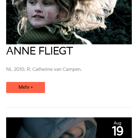
ANNE FLIEGT
NL 2010. R: Catherine van Campen.
ANNE
Mehr »
FLIEGT
Aug
19