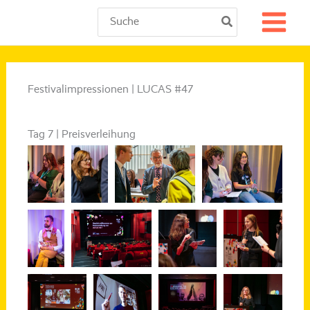
Zum
Search
for:
Inhalt
springen
Festivalimpressionen | LUCAS #47
Tag 7 | Preisverleihung