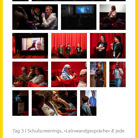
Tag 3 | Schulscreenings, »Leinwandgespräche« & jede