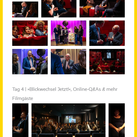
Tag 4 | »Blickwechsel Jetzt!«, Online‑Q&As & mehr
Filmgäste