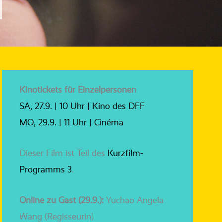
Kinotickets für Einzelpersonen
SA, 27.9. | 10 Uhr | Kino des DFF
MO, 29.9. | 11 Uhr | Cinéma
Dieser Film ist Teil des
Kurzfilm-
Programms 3
.
Online zu Gast (29.9.):
Yuchao Angela
Wang (Regisseurin)