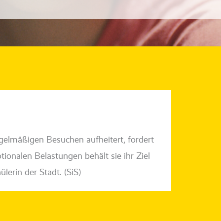
­mä­ßi­gen Besuchen auf­hei­tert, for­dert
­tio­na­len Belastungen behält sie ihr Ziel
ülerin der Stadt. (SiS)