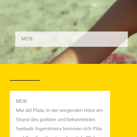
MDB
MDB
Mar del Plata: In der sen­gen­den Hitze am
Strand des größ­ten und bekann­tes­ten
Seebads Argentiniens kom­men sich Pilar