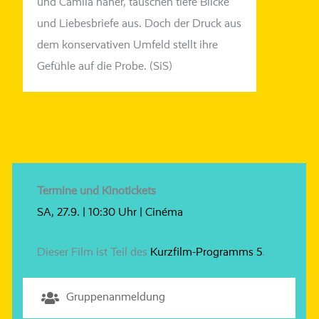
und Camila näher, tau­schen tie­fe Blicke
und Liebesbriefe aus. Doch der Druck aus
dem kon­ser­va­ti­ven Umfeld stellt ihre
Gefühle auf die Probe. (
SiS
)
Termine und Kinotickets
SA, 27.9. | 10:30 Uhr | Cinéma
Dieser Film ist Teil des
Kurzfilm-Programms 5
.
Gruppenanmeldung