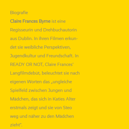
Biografie
Claire Frances Byrne
ist eine
Regisseurin und Drehbuchautorin
aus Dublin. In ihren Filmen erkun­
det sie weib­li­che Perspektiven,
Jugend
kul­tur
und Freundschaft. In
READY OR NOT, Claire Frances’
Langfilmdebüt, beleuch­tet sie nach
eige­nen Worten das „unglei­che
Spielfeld zwi­schen Jungen und
Mädchen, das sich in Katies Alter
erst­mals zeigt und sie von
Steo
weg und näher zu den Mädchen
zieht“.