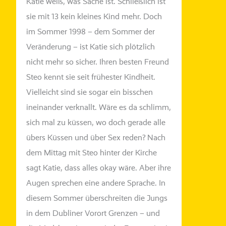
Katie weiß, was Sache ist. Schließlich ist
sie mit 13 kein klei­nes Kind mehr. Doch
im Som
mer
1998 – dem Sommer der
Veränderung – ist Katie sich plötz­lich
nicht mehr so sicher. Ihren bes­ten Freund
Steo
kennt sie seit
frü
hes­ter
Kindheit.
Vielleicht sind sie sogar ein biss­chen
inein­an­der ver­knallt. Wäre es da schlimm,
sich mal zu küs­sen, wo doch
ge
rade
alle
übers Küssen und über Sex reden? Nach
dem Mittag mit
Steo
hin­ter der Kirche
sagt Katie, dass alles okay wäre. Aber ihre
Augen spre­chen eine ande­re Sprache. In
die
sem
Sommer über­schrei­ten die Jungs
in dem Dubliner Vorort Grenzen – und