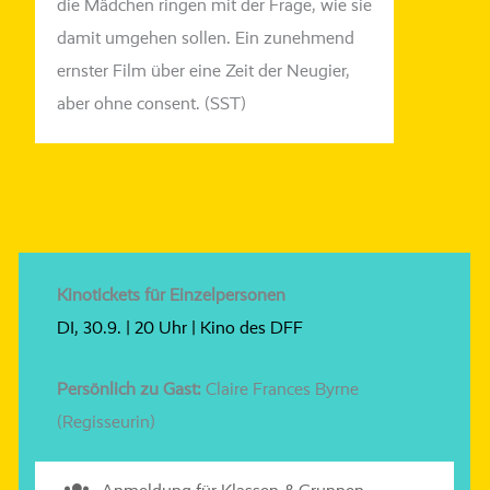
die Mädchen
rin­gen mit der Frage, wie sie
damit umge­hen
sol­len. Ein zuneh­mend
erns­ter Film über eine
Zeit der Neugier,
aber ohne
con­sent
. (SST)
Kinotickets für Einzelpersonen
DI, 30.9. | 20 Uhr | Kino des DFF
Persönlich zu Gast:
Claire Frances Byrne
(Regisseurin)