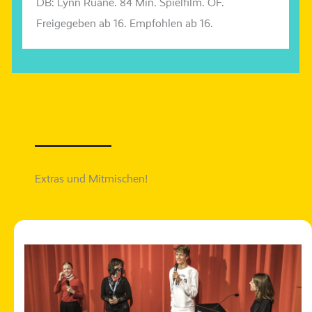
DB: Lynn
Ruane
. 84 Min.
Spielfilm
.
O
F
.
Freigegeben
ab 16.
Empfohlen
ab 16.
Extras und Mitmischen!